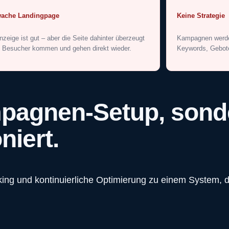
ache Landingpage
Keine Strategie
nzeige ist gut – aber die Seite dahinter überzeugt
Kampagnen werden
. Besucher kommen und gehen direkt wieder.
Keywords, Gebote
pagnen-Setup, sond
niert.
ing und kontinuierliche Optimierung zu einem System, d