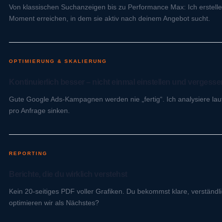
Von klassischen Suchanzeigen bis zu Performance Max: Ich erstell
Moment erreichen, in dem sie aktiv nach deinem Angebot sucht.
OPTIMIERUNG & SKALIERUNG
Kontinuierlich besser – nicht einmal einstellen und vergesse
Gute Google Ads-Kampagnen werden nie „fertig“. Ich analysiere lau
pro Anfrage sinken.
REPORTING
Berichte, die du wirklich verstehst
Kein 20-seitiges PDF voller Grafiken. Du bekommst klare, verständl
optimieren wir als Nächstes?