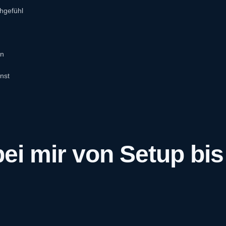
chgefühl
en
nst
i mir von Setup bis