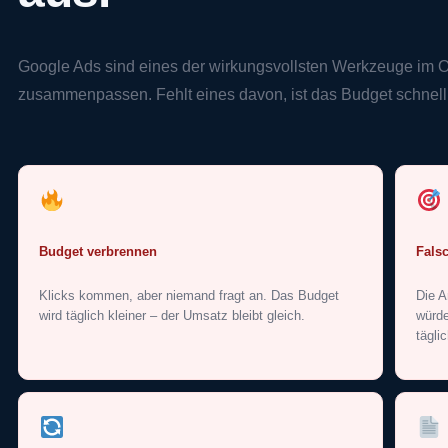
Google Ads sind eines der wirkungsvollsten Werkzeuge im On
zusammenpassen. Fehlt eines davon, ist das Budget schnell
Budget verbrennen
Fals
Klicks kommen, aber niemand fragt an. Das Budget
Die A
wird täglich kleiner – der Umsatz bleibt gleich.
würde
tägli