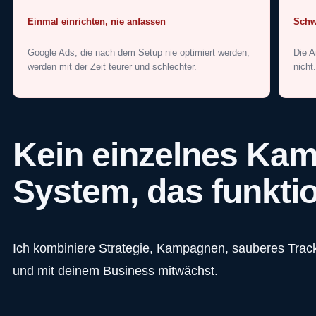
Einmal einrichten, nie anfassen
Schw
Google Ads, die nach dem Setup nie optimiert werden,
Die A
werden mit der Zeit teurer und schlechter.
nicht
Kein einzelnes Kam
System, das funktio
Ich kombiniere Strategie, Kampagnen, sauberes Track
und mit deinem Business mitwächst.