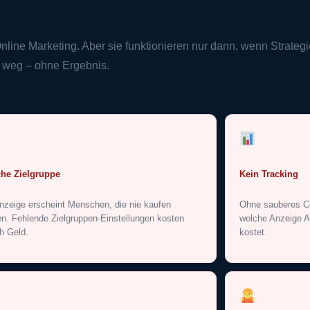
line Marketing. Aber sie funktionieren nur dann, wenn Strateg
 weg – ohne Ergebnis.
che Zielgruppe
Kein Tracking
nzeige erscheint Menschen, die nie kaufen
Ohne sauberes Co
n. Fehlende Zielgruppen-Einstellungen kosten
welche Anzeige A
ch Geld.
kostet.