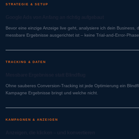
STRATEGIE & SETUP
Google Ads von Anfang an richtig aufgebaut
Bevor eine einzige Anzeige live geht, analysiere ich dein Business
messbare Ergebnisse ausgerichtet ist – keine Trial-and-Error-Phase
TRACKING & DATEN
Messbare Ergebnisse statt Blindflug
Ohne sauberes Conversion-Tracking ist jede Optimierung ein Blindflu
Kampagne Ergebnisse bringt und welche nicht.
KAMPAGNEN & ANZEIGEN
Anzeigen, die klicken – und konvertieren