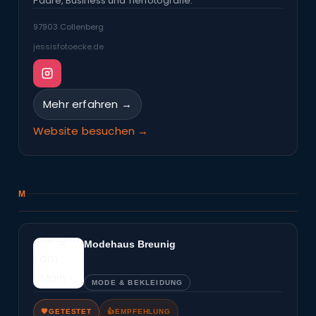
Paare, Business und Tierfotografie.
97903 Collenberg
jessisfotoecke.de
Mehr erfahren →
Website besuchen →
M
Modehaus Breunig
MODE & BEKLEIDUNG
🧡
GETESTET
👍
EMPFEHLUNG