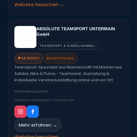
Website besuchen →
ABSOLUTE TEAMSPORT UNTERMAIN
GmbH
TEAMSPORT & EINZELHANDEL
🧡
GETESTET
👍
EMPFEHLUNG
Teamsport-Spezialist aus Mainaschaff mit Marken wie
Adidas, Nike & Puma - Teamwear, Ausrüstung &
individuelle Vereinsausstattung online und vor Ort.
63814 Mainaschaff
absolute-teamsport-untermain.de
Mehr erfahren →
Website besuchen →