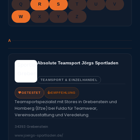
Q
R
S
T
U
V
W
X
Y
Z
A
Absolute Teamsport Jörgs Sportladen
TEAMSPORT & EINZELHANDEL
🧡
GETESTET
👍
EMPFEHLUNG
Teamsportspezialist mit Stores in Grebenstein und
Homberg (Efze) bei Fulda für Teamwear,
Vereinsausstattung und Veredelung.
34393 Grebenstein
www.joergs-sportladen.de/