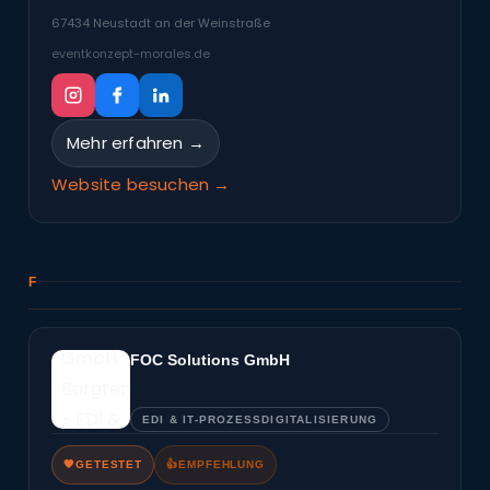
67434 Neustadt an der Weinstraße
eventkonzept-morales.de
Mehr erfahren →
Website besuchen →
F
FOC Solutions GmbH
EDI & IT-PROZESSDIGITALISIERUNG
🧡
GETESTET
👍
EMPFEHLUNG