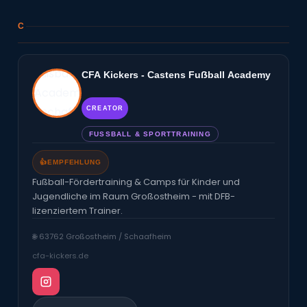
C
CFA Kickers - Castens Fuẞball Academy
CREATOR
FUSSBALL & SPORTTRAINING
👍
EMPFEHLUNG
Fußball-Fördertraining & Camps für Kinder und
Jugendliche im Raum Großostheim - mit DFB-
lizenziertem Trainer.
🌐 63762 Großostheim / Schaafheim
cfa-kickers.de