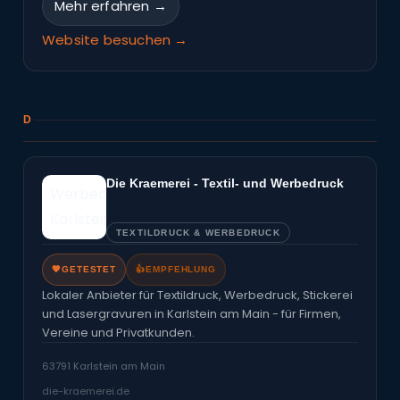
Mehr erfahren →
Website besuchen →
D
Die Kraemerei - Textil- und Werbedruck
TEXTILDRUCK & WERBEDRUCK
🧡
GETESTET
👍
EMPFEHLUNG
Lokaler Anbieter für Textildruck, Werbedruck, Stickerei
und Lasergravuren in Karlstein am Main - für Firmen,
Vereine und Privatkunden.
63791 Karlstein am Main
die-kraemerei.de