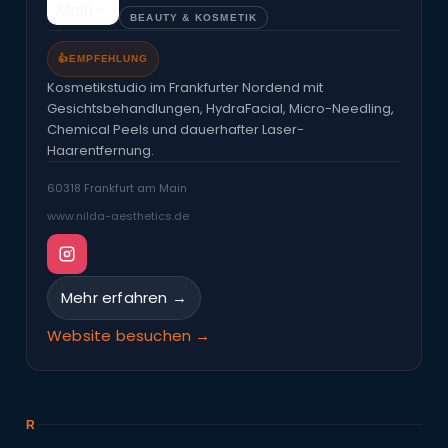
BEAUTY & KOSMETIK
👍
EMPFEHLUNG
Kosmetikstudio im Frankfurter Nordend mit
Gesichtsbehandlungen, HydraFacial, Micro-Needling,
Chemical Peels und dauerhafter Laser-
Haarentfernung.
60318 Frankfurt am Main
www.nilda-aesthetics.de
Mehr erfahren →
Website besuchen →
R