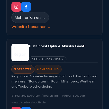
Mehr erfahren →
Website besuchen →
Distelhorst Optik & Akustik GmbH
OPTIK & HÖRAKUSTIK
🧡
GETESTET
👍
EMPFEHLUNG
Regionaler Anbieter für Augenoptik und Hörakustik mit
mehreren Standorten im Raum Miltenberg, Wertheim
und Tauberbischofsheim.
97892 Kreuzwertheim / Region Main-Tauber-Spessart
www.distelhorst-optik.de