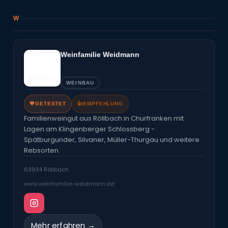
W
Weinfamilie Weidmann
WEINBAU
🧡
GETESTET
👍
EMPFEHLUNG
Familienweingut aus Röllbach in Churfranken mit
Lagen am Klingenberger Schlossberg -
Spätburgunder, Silvaner, Müller-Thurgau und weitere
Rebsorten.
63934 Röllbach
www.weinfamilie-weidmann.de
Mehr erfahren →