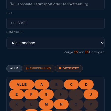
🔍
PLZ
BRANCHE
Zeige
von
Einträgen
15
15
ALLE
👍 EMPFEHLUNG
🧡 GETESTET
ALLE
A
B
C
D
E
F
G
H
I
J
K
L
M
N
O
P