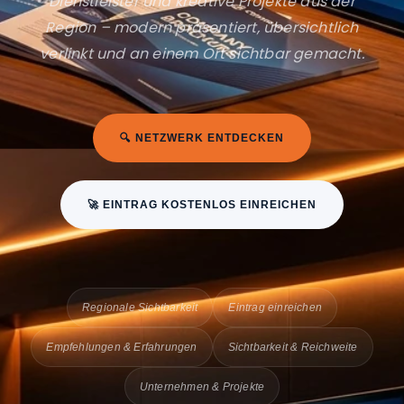
Dienstleister und kreative Projekte aus der
Region – modern präsentiert, übersichtlich
verlinkt und an einem Ort sichtbar gemacht.
🔍 NETZWERK ENTDECKEN
🚀 EINTRAG KOSTENLOS EINREICHEN
Regionale Sichtbarkeit
Eintrag einreichen
Empfehlungen & Erfahrungen
Sichtbarkeit & Reichweite
Unternehmen & Projekte