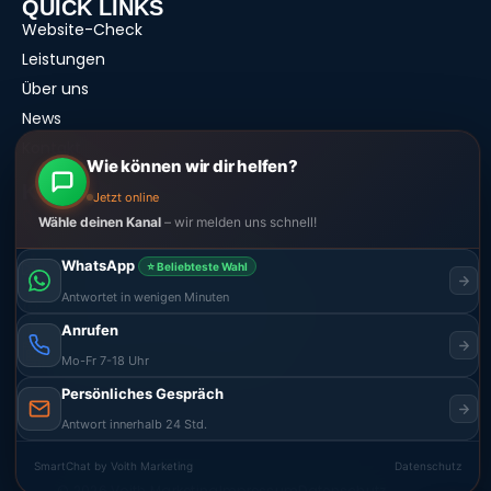
QUICK LINKS
Website-Check
Leistungen
Über uns
News
Kontakt
Wie können wir dir helfen?
KONTAKT
Jetzt online
+49 151 68 15 96 97
Wähle deinen Kanal
– wir melden uns schnell!
office@voith-marketing.de
WhatsApp
⭐ Beliebteste Wahl
Antwortet in wenigen Minuten
Aschaffenburg · Online weltweit
Anrufen
Termine nach Vereinbarung
Mo-Fr 7-18 Uhr
Persönliches Gespräch
Antwort innerhalb 24 Std.
SmartChat by Voith Marketing
Datenschutz
© 2026 Voith Marketing
Impressum
Datenschutz