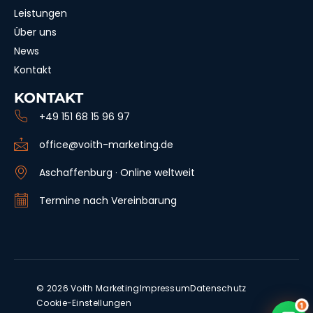
Leistungen
Über uns
News
Kontakt
KONTAKT
+49 151 68 15 96 97
Wie können wir dir helfen?
Jetzt online
office@voith-marketing.de
Wähle deinen Kanal
Aschaffenburg · Online weltweit
⭐ Beliebteste Wahl
Termine nach Vereinbarung
© 2026 Voith Marketing
Impressum
Datenschutz
Cookie-Einstellungen
1